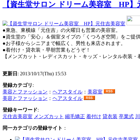
【資生堂サロン ドリーム美容室 HP】
●東急、東横線「元住吉」の火曜日も営業の美容室。
●資生堂の「安心」＆個室タイプの「くつろぎ空間」をご提
●お子様からシニアまで幅広く、男性も来店されます。
●着付け・貸衣装・早朝営業もどうぞ！
【メンズカット・レディスカット・キッズ・レンタル衣装・
更新日
: 2013/10/17(Thu) 15:53
登録カテゴリ
:
美容とファッション
：
ヘアスタイル
：
美容室
美容とファッション
：
ヘアスタイル
登録キーワード
:
元住吉美容室
メンズカット
縮毛矯正
着付け
貸衣装
卒業式
川
同一カテゴリの登録サイト
：