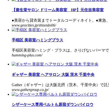
【資生堂サロン ドリーム美容室 HP】元住吉美容室
●美容から貸衣装までトータルコーディネイト。●東急、
www.geocities.jp/shiseido06/
手稲区 美容室ハミングプラス
手稲区美容室ハミング・プラスは、さりげないパーマで素
humming-plus.com/
ギャザー 美容室 ヘアサロン 大阪 茨木 千里中央
Gather（ギャザー）は大阪北摂（茨木、千里中央）で託
www.gathergroup.co.jp/
シザーケース専用ベルトも原宿ダウンバイロウ