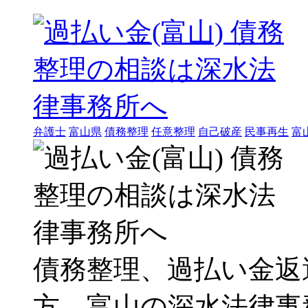
弁護士
富山県
債務整理
任意整理
自己破産
民事再生
富
債務整理、過払い金返
方、富山の深水法律事